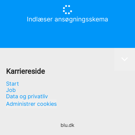
Indlæser ansøgningsskema
Karriereside
Start
Job
Data og privatliv
Administrer cookies
blu.dk